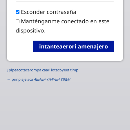
Esconder contraseña
Manténganme conectado en este
dispositivo.
¿pipeacotacarompa caari iotacoyeetitimpi
← pimpiaje aca
AIEAEP-YHAVEH YIREH