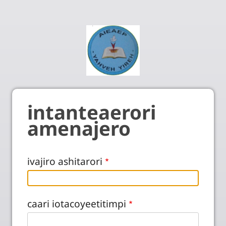
intanteaerori
amenajero
ivajiro ashitarori
caari iotacoyeetitimpi