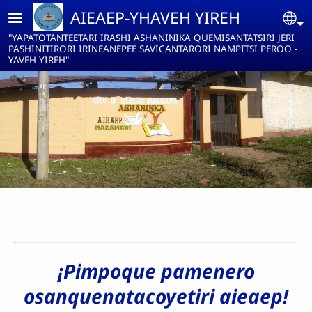
Pasar al contenido principal
AIEAEP-YHAVEH YIREH
Se
"YAPATOTANTEETARI IRASHI ASHANINIKA QUEMISANTATSIRI JERI
PASHINITIRORI IRINEANEPEE SAVICANTARORI NAMPITSI PEROO -
YAVEH YIREH"
¡Pimpoque pamenero
osanquenatacoyetiri aieaep!