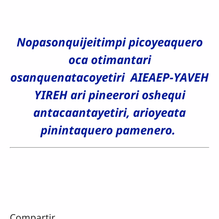
Nopasonquijeitimpi picoyeaquero
oca otimantari
osanquenatacoyetiri AIEAEP-YAVEH
YIREH ari pineerori oshequi
antacaantayetiri, arioyeata
pinintaquero pamenero.
Compartir